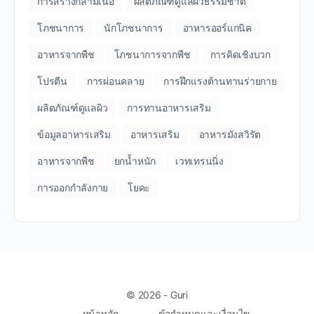
การสร้างกล้ามเนื้อ
ผลิตภัณฑ์ดูแลผิวธรรมชาติ
โภชนาการ
นักโภชนาการ
อาหารออร์แกนิค
อาหารจากพืช
โภชนาการจากพืช
การคิดเชิงบวก
โปรตีน
การผ่อนคลาย
การฝึกแรงต้านทานร่ายกาย
ผลิตภัณฑ์ดูแลผิว
การทานอาหารเสริม
ข้อมูลอาหารเสริม
อาหารเสริม
อาหารมังสวิรัต
อาหารจากพืช
ยกน้ำหนัก
เวทเทรนนิ่ง
การออกกำลังกาย
โยคะ
© 2026 - Guri
หน้าหลัก
ข้อกำหนดและเงื่อนไข