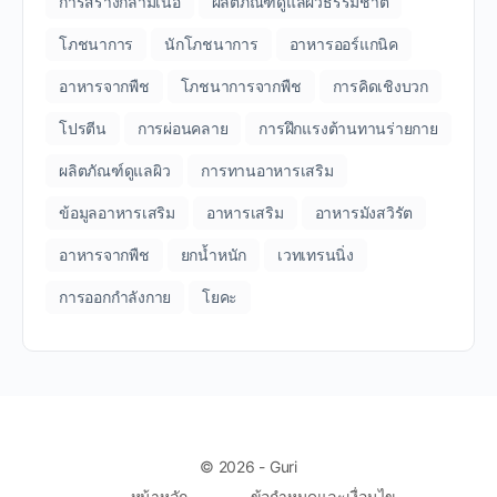
การสร้างกล้ามเนื้อ
ผลิตภัณฑ์ดูแลผิวธรรมชาติ
โภชนาการ
นักโภชนาการ
อาหารออร์แกนิค
อาหารจากพืช
โภชนาการจากพืช
การคิดเชิงบวก
โปรตีน
การผ่อนคลาย
การฝึกแรงต้านทานร่ายกาย
ผลิตภัณฑ์ดูแลผิว
การทานอาหารเสริม
ข้อมูลอาหารเสริม
อาหารเสริม
อาหารมังสวิรัต
อาหารจากพืช
ยกน้ำหนัก
เวทเทรนนิ่ง
การออกกำลังกาย
โยคะ
© 2026 - Guri
หน้าหลัก
ข้อกำหนดและเงื่อนไข