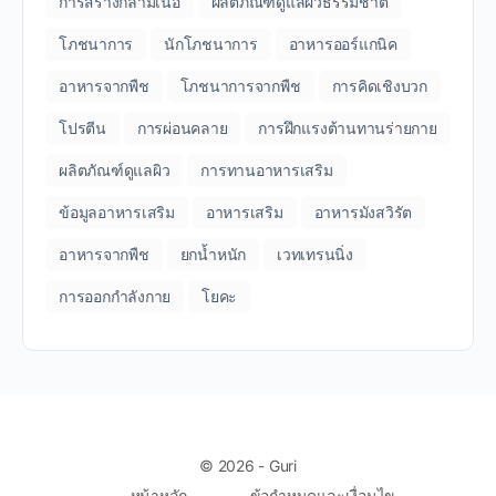
การสร้างกล้ามเนื้อ
ผลิตภัณฑ์ดูแลผิวธรรมชาติ
โภชนาการ
นักโภชนาการ
อาหารออร์แกนิค
อาหารจากพืช
โภชนาการจากพืช
การคิดเชิงบวก
โปรตีน
การผ่อนคลาย
การฝึกแรงต้านทานร่ายกาย
ผลิตภัณฑ์ดูแลผิว
การทานอาหารเสริม
ข้อมูลอาหารเสริม
อาหารเสริม
อาหารมังสวิรัต
อาหารจากพืช
ยกน้ำหนัก
เวทเทรนนิ่ง
การออกกำลังกาย
โยคะ
© 2026 - Guri
หน้าหลัก
ข้อกำหนดและเงื่อนไข