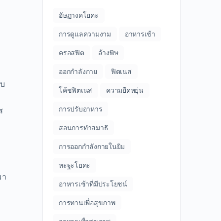
อัษฏางคโยคะ
การดูแลความงาม
อาหารเช้า
ครอสฟิต
ล้างพิษ
ออกกำลังกาย
ฟิตเนส
บบ
โค้ชฟิตเนส
ความยืดหยุ่น
การปรับอาหาร
ส
สอนการทำสมาธิ
การออกกำลังกายในยิม
หะฐะโยคะ
มา
อาหารเช้าที่มีประโยชน์
การทานเพื่อสุขภาพ