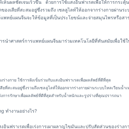
เห็นผลชัดเจนเร็วขึ้น ด้วยการใช้แสงอินฟาเรดเพื่อให้การกระตุ้นล
เสียที่สะสมอยู่ซึ่งรวมถึง เซลลูไลท์ให้ออกจากร่างกายผ่านระบบ
พทย์แผนจีนจะให้ข้อมูลที่เป็นประโยขน์และจ่ายสมุนไพรหรือสารอ
ยการนำศาสตร์การแพทย์แผนจีนมาร่วมเทคโนโลยีที่ทันสมัยเพื่อใช
างกาย ใช้การฝังเข็มร่วมกับแสงอินฟราเรดเพื่อผลลัพธ์ที่ดีที่สุด
ที่สะสมอยู่ซึ่งรวมถึงเซลลูไลท์ให้ออกจากร่างกายผ่านระบบไหลเวียนน้ำเ
ิหลังการรักษาเพื่อผลลัพธ์ที่ดีที่สุดสำหรับน้ำหนักและรูปร่างที่คุณปรารถนา
ng ทำงานอย่างไร?
สงอินฟราเรดเพื่อเร่งการเผาผลาญไขมันและปรับสัดส่วนของร่าง