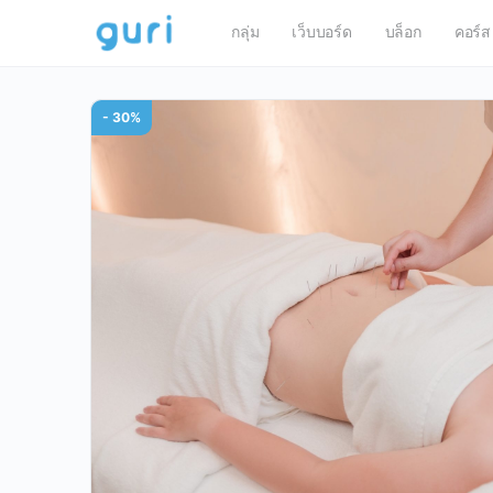
กลุ่ม
เว็บบอร์ด
บล็อก
คอร์ส
- 30%